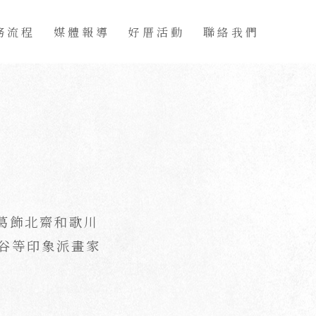
ocess
Awards
Activity
Contact
務流程
媒體報導
好厝活動
聯絡我們
葛飾北齋和歌川
梵谷等印象派畫家