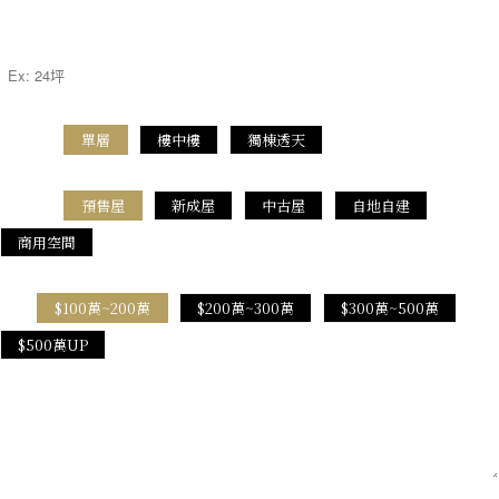
室內坪數*
單層
樓中樓
獨棟透天
案件屬性*
預售屋
新成屋
中古屋
自地自建
案件性質*
商用空間
$100萬~200萬
$200萬~300萬
$300萬~500萬
預算*
$500萬UP
如何得知我們的服務